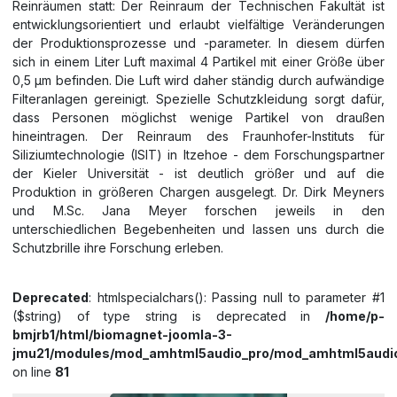
Reinräumen statt: Der Reinraum der Technischen Fakultät ist
entwicklungsorientiert und erlaubt vielfältige Veränderungen
der Produktionsprozesse und -parameter. In diesem dürfen
sich in einem Liter Luft maximal 4 Partikel mit einer Größe über
0,5 µm befinden. Die Luft wird daher ständig durch aufwändige
Filteranlagen gereinigt. Spezielle Schutzkleidung sorgt dafür,
dass Personen möglichst wenige Partikel von draußen
hineintragen. Der Reinraum des Fraunhofer-Instituts für
Siliziumtechnologie (ISIT) in Itzehoe - dem Forschungspartner
der Kieler Universität - ist deutlich größer und auf die
Produktion in größeren Chargen ausgelegt. Dr. Dirk Meyners
und M.Sc. Jana Meyer forschen jeweils in den
unterschiedlichen Begebenheiten und lassen uns durch die
Schutzbrille ihre Forschung erleben.
Deprecated
: htmlspecialchars(): Passing null to parameter #1
($string) of type string is deprecated in
/home/p-
bmjrb1/html/biomagnet-joomla-3-
jmu21/modules/mod_amhtml5audio_pro/mod_amhtml5audio
on line
81