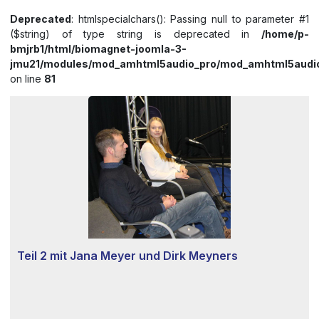
Deprecated
: htmlspecialchars(): Passing null to parameter #1
($string) of type string is deprecated in
/home/p-
bmjrb1/html/biomagnet-joomla-3-
jmu21/modules/mod_amhtml5audio_pro/mod_amhtml5audio
on line
81
Teil 2 mit Jana Meyer und Dirk Meyners