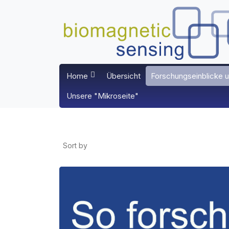
Home
Übersicht
Forschungseinblicke u
Unsere "Mikroseite"
Sort by